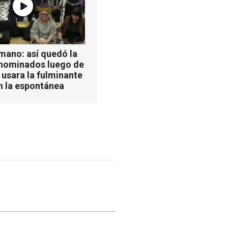
mano: así quedó la
 nominados luego de
 usara la fulminante
n la espontánea