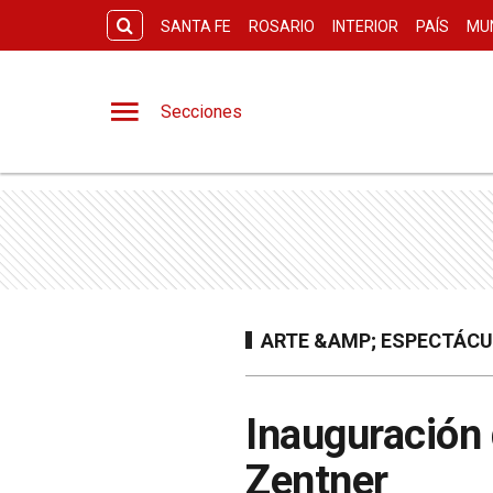
SANTA FE
ROSARIO
INTERIOR
PAÍS
MU
Secciones
ARTE &AMP; ESPECTÁC
Inauguración 
Zentner