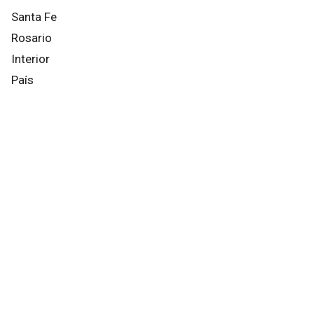
Santa Fe
Rosario
Interior
País
Mundo
Info General
Afternews
Deportes
Otros canales
Facebook
X