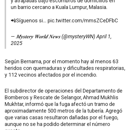
y atrapadas bajo escombros de domicilios en
un barrio cercano a Kuala Lumpur, Malasia.
📲Síguenos si…
pic.twitter.com/mmsZCeDFbC
— 𝑴𝒚𝒔𝒕𝒆𝒓𝒚 𝑾𝒐𝒓𝒍𝒅 𝑵𝒆𝒘𝒔 (@mysteryWN)
April 1,
2025
Según Bernama, por el momento hay al menos 63
heridos con quemaduras y dificultades respiratorias,
y 112 vecinos afectados por el incendio.
El subdirector de operaciones del Departamento de
Bomberos y Rescate de Selangor, Ahmad Mukhlis
Mukhtar, informó que la fuga afectó un tramo de
aproximadamente 500 metros de la tubería. Agregó
que varias casas resultaron dañadas por el fuego,
aunque no se ha podido determinar el número