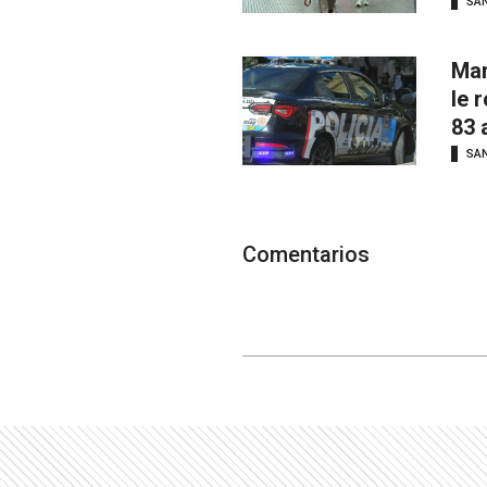
SAN
Man
le 
83 
SAN
Comentarios