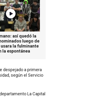
mano: así quedó la
 nominados luego de
 usara la fulminante
n la espontánea
te despejado a primera
idad, según el Servicio
 departamento La Capital