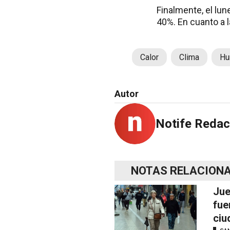
Finalmente, el lu
40%. En cuanto a 
Calor
Clima
Hu
Autor
Notife Redac
NOTAS RELACION
Jue
fue
ciu