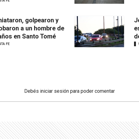
TA FE
iataron, golpearon y
J
robaron a un hombre de
e
años en Santo Tomé
d
TA FE
Debés
iniciar sesión
para poder comentar