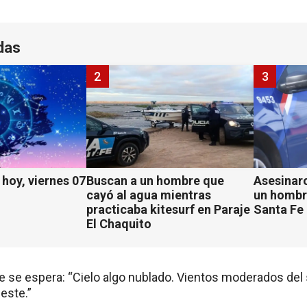
das
2
3
hoy, viernes 07
Buscan a un hombre que
Asesinaro
cayó al agua mientras
un hombr
practicaba kitesurf en Paraje
Santa Fe
El Chaquito
he se espera: “Cielo algo nublado. Vientos moderados del
 este.”