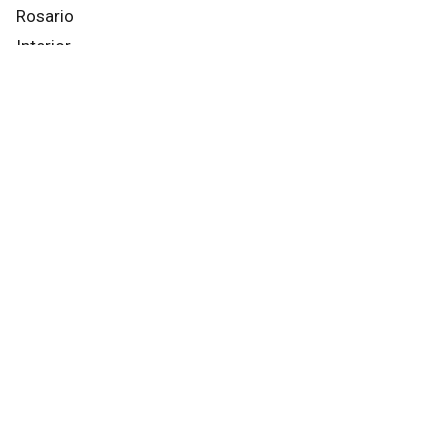
Rosario
Interior
País
Mundo
Info General
Afternews
Deportes
Otros canales
Facebook
X
Instagram
YouTube