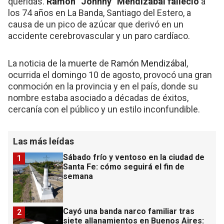
queridas.
Ramón “Johnny” Mendizábal
falleció
a
los 74 años en La Banda, Santiago del Estero, a
causa de un pico de azúcar que derivó en un
accidente cerebrovascular y un paro cardíaco.
La noticia de la
muerte
de
Ramón Mendizábal
,
ocurrida el domingo 10 de agosto, provocó una gran
conmoción en la provincia y en el país, donde su
nombre estaba asociado a décadas de éxitos,
cercanía con el público y un estilo inconfundible.
Las más leídas
Sábado frío y ventoso en la ciudad de
1
Santa Fe: cómo seguirá el fin de
semana
Cayó una banda narco familiar tras
2
siete allanamientos en Buenos Aires: