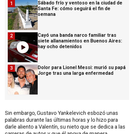
Sábado frío y ventoso en la ciudad de
1
Santa Fe: cómo seguirá el fin de
semana
Cayó una banda narco familiar tras
2
siete allanamientos en Buenos Aires:
hay ocho detenidos
Dolor para Lionel Messi: murió su papá
3
Jorge tras una larga enfermedad
Sin embargo, Gustavo Yankelevich esbozó unas
palabras durante las últimas horas y lo hizo para
darle aliento a Valentín, su nieto que se dedica a las
carreras de autos y que él apoya de manera