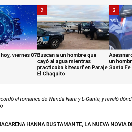
2
3
hoy, viernes 07
Buscan a un hombre que
Asesinaro
cayó al agua mientras
un hombr
practicaba kitesurf en Paraje
Santa Fe
El Chaquito
ecordó el romance de Wanda Nara y L-Gante, y reveló dónde
mo
 MACARENA HANNA BUSTAMANTE, LA NUEVA NOVIA D