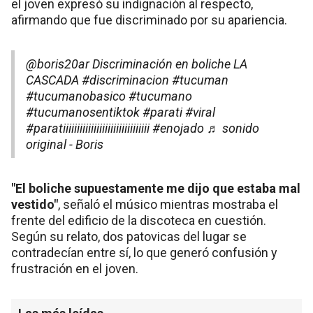
el joven expresó su indignación al respecto,
afirmando que fue discriminado por su apariencia.
@boris20ar
Discriminación en boliche LA
CASCADA
#discriminacion
#tucuman
#tucumanobasico
#tucumano
#tucumanosentiktok
#parati
#viral
#paratiiiiiiiiiiiiiiiiiiiiiiiiiiiiiii
#enojado
♬ sonido
original - Boris
"El boliche supuestamente me dijo que estaba mal
vestido"
, señaló el músico mientras mostraba el
frente del edificio de la discoteca en cuestión.
Según su relato, dos patovicas del lugar se
contradecían entre sí, lo que generó confusión y
frustración en el joven.