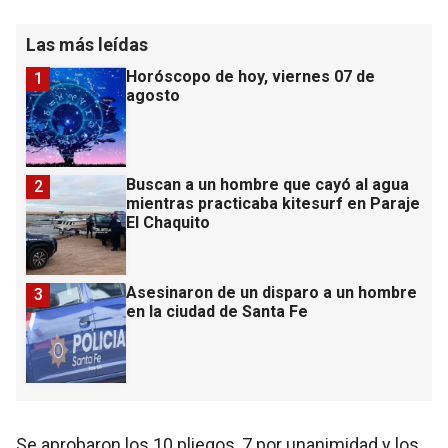
Las más leídas
Horóscopo de hoy, viernes 07 de
1
agosto
Buscan a un hombre que cayó al agua
2
mientras practicaba kitesurf en Paraje
El Chaquito
Asesinaron de un disparo a un hombre
3
en la ciudad de Santa Fe
Se aprobaron los 10 pliegos, 7 por unanimidad y los