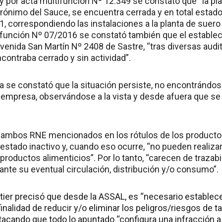
por acta multifunción Nº 12.349 se constató que “la plant
rónimo del Sauce, se encuentra cerrada y en total esta
, correspondiendo las instalaciones a la planta de suero 
ifunción Nº 07/2016 se constató también que el establec
venida San Martín Nº 2408 de Sastre, “tras diversas audi
contraba cerrado y sin actividad”.
a se constató que la situación persiste, no encontrándos
 empresa, observándose a la vista y desde afuera que s
ambos RNE mencionados en los rótulos de los productos
stado inactivo y, cuando eso ocurre, “no pueden realizar
roductos alimenticios”. Por lo tanto, “carecen de trazabil
ante su eventual circulación, distribución y/o consumo”.
mitier precisó que desde la ASSAL, es “necesario estable
finalidad de reducir y/o eliminar los peligros/riesgos de 
tacando que todo lo apuntado “configura una infracción a 