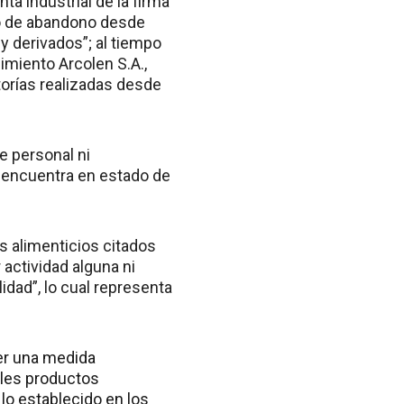
a industrial de la firma
do de abandono desde
y derivados”; al tiempo
imiento Arcolen S.A.,
torías realizadas desde
e personal ni
e encuentra en estado de
 alimenticios citados
 actividad alguna ni
idad”, lo cual representa
cer una medida
tales productos
lo establecido en los