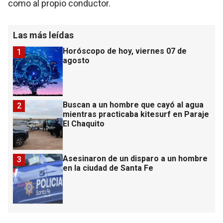
como al propio conductor.
Las más leídas
Horóscopo de hoy, viernes 07 de
1
agosto
Buscan a un hombre que cayó al agua
2
mientras practicaba kitesurf en Paraje
El Chaquito
Asesinaron de un disparo a un hombre
3
en la ciudad de Santa Fe