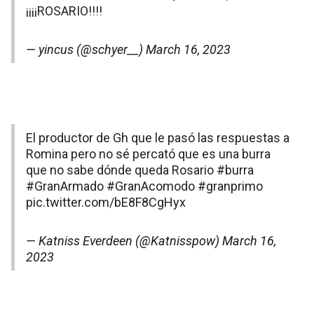
¡¡¡¡ROSARIO!!!!
— yincus (@schyer__)
March 16, 2023
El productor de Gh que le pasó las respuestas a
Romina pero no sé percató que es una burra
que no sabe dónde queda Rosario
#burra
#GranArmado
#GranAcomodo
#granprimo
pic.twitter.com/bE8F8CgHyx
— Katniss Everdeen (@Katnisspow)
March 16,
2023