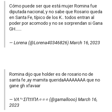
Cómo puede ser que está mujer Romina fue
diputada nacional, y no sabe que Rosario queda
en Santa Fe, típico de los K.. todos entran al
poder por acomodo y no se sorprendan si Gana
GH……
— Lorena (@Lorena40346826)
March 16, 2023
Romina dijo que holder es de rosario no de
santa fe ,ay mamita queridaAAAAAAAA que no
gane gh xfavaar
— VΛᄂΣПƬIПΛ⭐️⭐️⭐️ (@gamallooo)
March 16,
2023