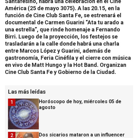
Santafesino, habrá una celebración en el Cine
América (25 de mayo 3075). A las 20.15, en la
función de Cine Club Santa Fe, se estrenará el
documental de Carmen Guarini “Ata tu arado a
una estrella”, que rinde homenaje a Fernando
Birri. Luego de la proyección, los festejos se
trasladarán a la calle donde habrá una charla
entre Marcos López y Guarini, además de
gastronomía, Feria Cinéfila y el cierre con música
en vivo de Matt Hungo y la Hot Band. Organizan
Cine Club Santa Fe y Gobierno de la Ciudad.
Las más leídas
Horóscopo de hoy, miércoles 05 de
1
agosto
Dos sicarios mataron a un influencer
2