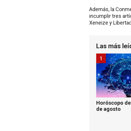
Además, la Conmeb
incumplir tres art
Xeneize y Liberta
Las más leí
1
Horóscopo de 
de agosto