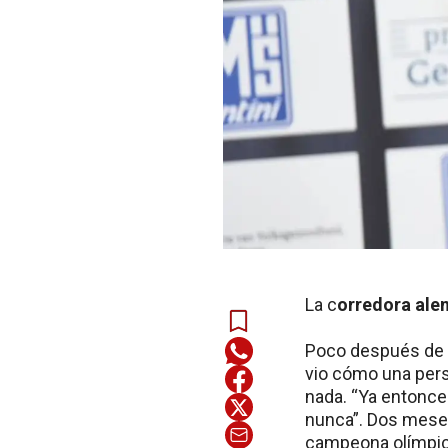
La c
orredora alem
Poco después de c
vio cómo una perso
nada. “Ya entonces
nunca”. Dos meses
campeona olímpica