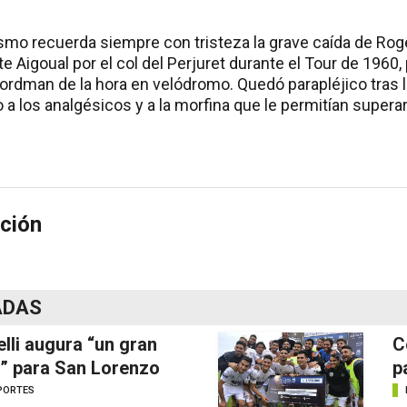
ismo recuerda siempre con tristeza la grave caída de Rog
 Aigoual por el col del Perjuret durante el Tour de 1960, 
ecordman de la hora en velódromo. Quedó parapléjico tras l
o a los analgésicos y a la morfina que le permitían superar 
ción
ADAS
elli augura “un gran
C
” para San Lorenzo
p
PORTES