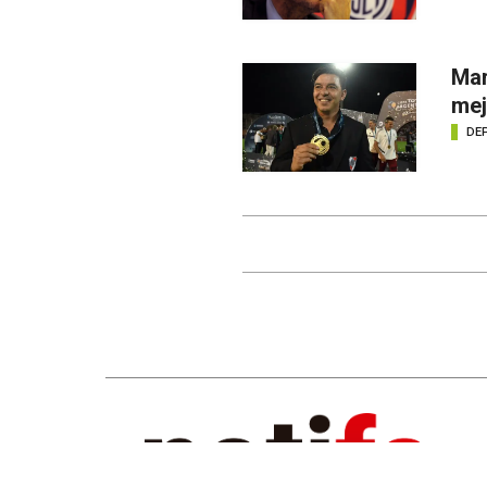
Mar
mej
DE