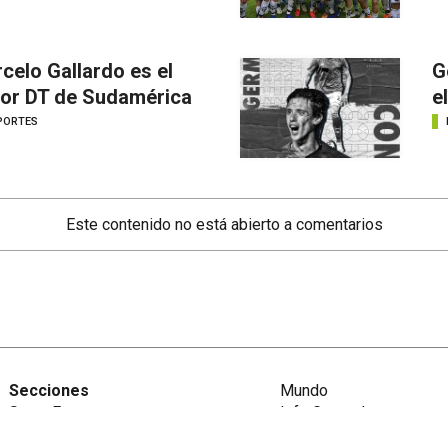
celo Gallardo es el
G
or DT de Sudamérica
e
PORTES
Este contenido no está abierto a comentarios
Secciones
Mundo
Santa Fe
Info General
Rosario
Afternews