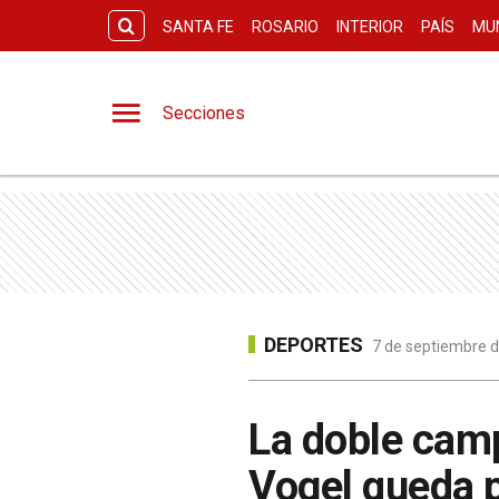
SANTA FE
ROSARIO
INTERIOR
PAÍS
MU
Secciones
DEPORTES
7 de septiembre d
La doble camp
Vogel queda p