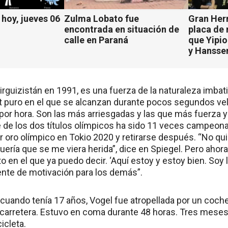
hoy, jueves 06
Zulma Lobato fue
Gran Her
encontrada en situación de
placa de
calle en Paraná
que Yipio
y Hansse
irguizistán en 1991, es una fuerza de la naturaleza imbat
int puro en el que se alcanzan durante pocos segundos ve
 por hora. Son las más arriesgadas y las que más fuerza 
 de los dos títulos olímpicos ha sido 11 veces campeon
r oro olímpico en Tokio 2020 y retirarse después. “No qui
uería que se me viera herida”, dice en Spiegel. Pero ahor
 en el que ya puedo decir. ‘Aquí estoy y estoy bien. Soy
ente de motivación para los demás”.
cuando tenía 17 años, Vogel fue atropellada por un coch
la carretera. Estuvo en coma durante 48 horas. Tres mese
icleta.