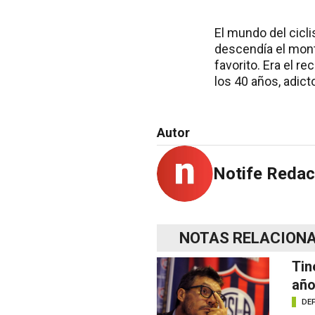
El mundo del cicl
descendía el monte
favorito. Era el r
los 40 años, adict
Autor
Notife Redac
NOTAS RELACION
Tin
año
DE