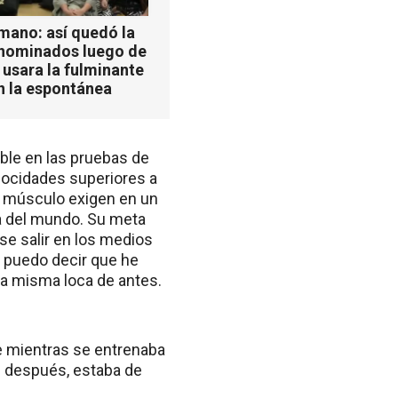
mano: así quedó la
 nominados luego de
 usara la fulminante
n la espontánea
ible en las pruebas de
locidades superiores a
y músculo exigen en un
a del mundo. Su meta
se salir en los medios
a puedo decir que he
 la misma loca de antes.
e mientras se entrenaba
s después, estaba de