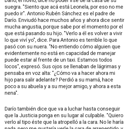
Darío, el novio, dice no poder irse de la casa de su
suegra. "Siento que acá está Leonela, por eso no me
puedo ir". Antonio Rubén Sánchez es el padre de
Darío. Enviudó hace muchos años y ahora dice sentir
mucha angustia, porque sabe por el momento por el
que está pasando su hijo. "Verlo a él es volver a vivir
lo que viví yo", dice. Para Antonio es terrible lo que
pasó con su nuera. "No entiendo cómo alguien que
evidentemente no está en capacidad de manejar
puede estar al frente de un taxi. Estamos todos
locos", expresó. Sus ojos se llenaban de lágrimas y
pensaba en voz alta: "¿Cómo va a hacer ahora mi
hijo para salir adelante? Perdió a su mamá, hace
poco a su abuela y a su mejor amigo, y ahora a esta
nena".
Darío también dice que va a luchar hasta conseguir
que la Justicia ponga en su lugar al culpable. "Quiero
verlo al tipo éste que la atropelló a la cara. No le haría
nada, pero me gustaría verle la cara de arrepentido, y