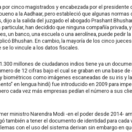
 por cinco magistrados y encabezada por el presidente 
o bueno a la Aadhaar, pero estableció que algunas normas d
, dijo a la salida del juzgado el abogado Prashant Bhusha
particular, han decidido que ninguna compañía privada,
s, un banco, una escuela o una aerolínea, puede pedir la
xplicó Bhushan. En cambio, la mayoría de los cinco juece
 se lo vincule a los datos fiscales.
 1.300 millones de ciudadanos indios tiene ya un docume
mero de 12 cifras bajo el cual se graban en una base de 
y biométricos como imágenes escaneadas de su iris y las
nto” en lengua hindi) fue introducido en 2009 para impedi
 pero cada vez más empresas pedían el número a sus clie
rimer ministro Narendra Modi -en el poder desde 2014- 
igó también a tener el documento de identidad para cada
blemas con el uso del sistema derivan sin embargo en 