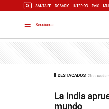
SANTA FE
ROSARIO
INTERIOR
PAÍS
MU
Secciones
DESTACADOS
26 de septiem
La India apru
mundo