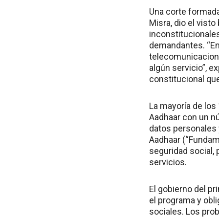
Una corte formada
Misra, dio el vist
inconstitucionales
demandantes. “En 
telecomunicacione
algún servicio”, e
constitucional que
La mayoría de los
Aadhaar con un nú
datos personales 
Aadhaar (“Fundame
seguridad social,
servicios.
El gobierno del p
el programa y obl
sociales. Los pro