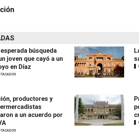
ción
ADAS
esperada búsqueda
L
un joven que cayó a un
s
oyo en Díaz
STACADOS
ión, productores y
P
ermercadistas
p
garon a un acuerdo por
c
IVA
STACADOS