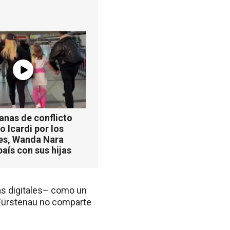
anas de conflicto
 Icardi por los
es, Wanda Nara
país con sus hijas
las digitales– como un
l Fürstenau no comparte