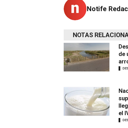
Notife Redac
NOTAS RELACION
Des
de 
arr
DE
Nac
sup
lle
el 
DE