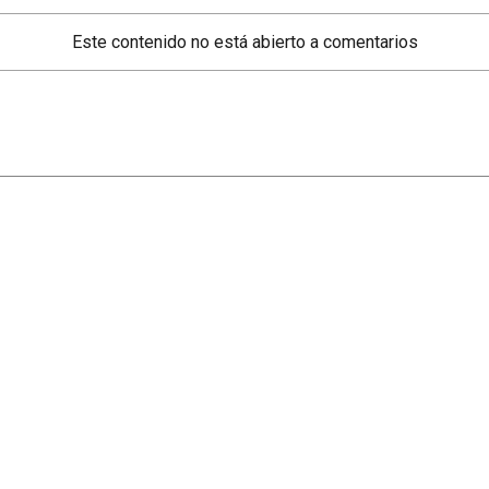
Este contenido no está abierto a comentarios
Secciones
Mundo
Santa Fe
Info General
Rosario
Afternews
Interior
Deportes
País