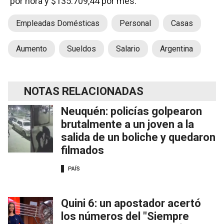
por hora y $135.709,44 por mes.
Empleadas Domésticas
Personal
Casas
Aumento
Sueldos
Salario
Argentina
NOTAS RELACIONADAS
Neuquén: policías golpearon
brutalmente a un joven a la
salida de un boliche y quedaron
filmados
PAÍS
Quini 6: un apostador acertó
los números del "Siempre