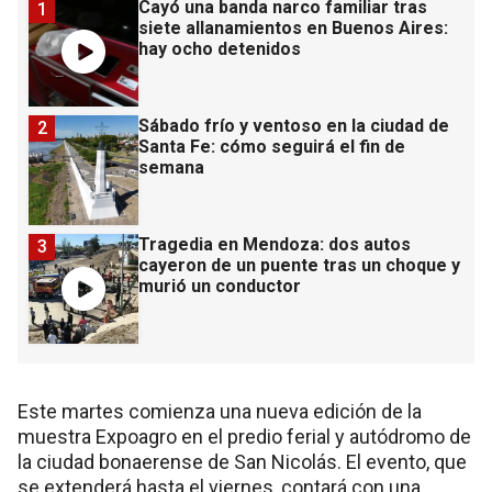
Cayó una banda narco familiar tras
1
siete allanamientos en Buenos Aires:
hay ocho detenidos
Sábado frío y ventoso en la ciudad de
2
Santa Fe: cómo seguirá el fin de
semana
Tragedia en Mendoza: dos autos
3
cayeron de un puente tras un choque y
murió un conductor
Este martes comienza una nueva edición de la
muestra Expoagro en el predio ferial y autódromo de
la ciudad bonaerense de San Nicolás. El evento, que
se extenderá hasta el viernes, contará con una