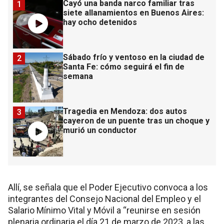
Cayó una banda narco familiar tras
1
siete allanamientos en Buenos Aires:
hay ocho detenidos
Sábado frío y ventoso en la ciudad de
2
Santa Fe: cómo seguirá el fin de
semana
Tragedia en Mendoza: dos autos
3
cayeron de un puente tras un choque y
murió un conductor
Allí, se señala que el Poder Ejecutivo convoca a los
integrantes del Consejo Nacional del Empleo y el
Salario Mínimo Vital y Móvil a “reunirse en sesión
plenaria ordinaria el día 21 de marzo de 2023, a las