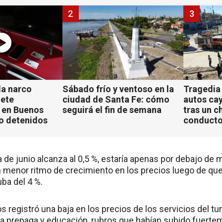
2
3
a narco
Sábado frío y ventoso en la
Tragedia
iete
ciudad de Santa Fe: cómo
autos ca
 en Buenos
seguirá el fin de semana
tras un c
ho detenidos
conducto
 de junio alcanza al 0,5 %, estaría apenas por debajo de m
un menor ritmo de crecimiento en los precios luego de que
ba del 4 %.
os registró una baja en los precios de los servicios del t
a prepaga y educación, rubros que habían subido fuertem