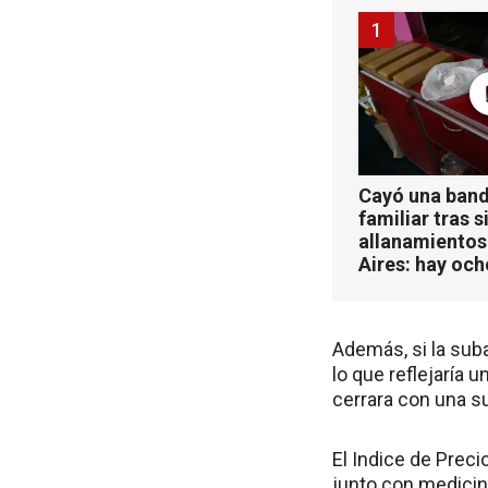
1
Cayó una band
familiar tras s
allanamientos
Aires: hay oc
Además, si la suba
lo que reflejaría 
cerrara con una su
El Indice de Preci
junto con medicin