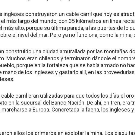
os ingleses construyeron un cable carril que hoy es atract
 el más largo del mundo, con 35 kilómetros en línea rect
l más alto, porque su última parada, a las puertas de lo q
bre el nivel del mar. Pero ya no funciona, como la mina, 
an construido una ciudad amurallada por las montañas do
ro. Muchos eran chilenos y terminaron dándole el nombre
ueblo, porque en la fortaleza que se había armado no hac
de mano de los ingleses y gastarlo allí, en las proveedurías
gleses.
cable carril eran utilizadas para que todos los días el oro
to en la sucursal del Banco Nación. De ahí, en tren, era t
 marcharse a Europa. Concretada la faena, los ingleses 
eron ellos los primeros en explotar la mina. Los diaguita