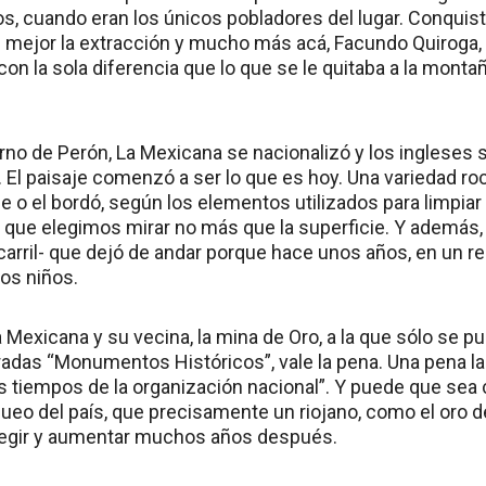
, cuando eran los únicos pobladores del lugar. Conquist
 mejor la extracción y mucho más acá, Facundo Quiroga, e
on la sola diferencia que lo que se le quitaba a la mont
rno de Perón, La Mexicana se nacionalizó y los ingleses 
El paisaje comenzó a ser lo que es hoy. Una variedad ro
de o el bordó, según los elementos utilizados para limpiar 
es que elegimos mirar no más que la superficie. Y además,
carril- que dejó de andar porque hace unos años, en un rec
dos niños.
a Mexicana y su vecina, la mina de Oro, a la que sólo se p
adas “Monumentos Históricos”, vale la pena. Una pena lar
os tiempos de la organización nacional”. Y puede que sea 
ueo del país, que precisamente un riojano, como el oro d
regir y aumentar muchos años después.