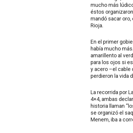
mucho más lúdicos
éstos organizaron
mandó sacar oro, c
Rioja.
En el primer gobie
había mucho más. 
amarillento al ver
para los ojos si 
y acero –el cable 
perdieron la vida 
La recorrida por L
4×4, ambas declar
historia llaman “l
se organizó el saq
Menem, iba a cor