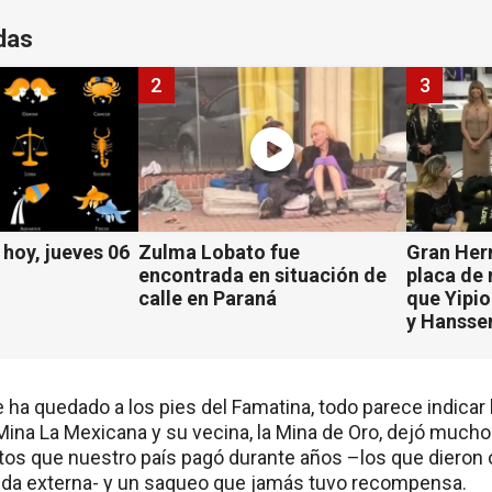
das
2
3
hoy, jueves 06
Zulma Lobato fue
Gran Her
encontrada en situación de
placa de
calle en Paraná
que Yipio
y Hansse
 ha quedado a los pies del Famatina, todo parece indicar lo 
 Mina La Mexicana y su vecina, la Mina de Oro, dejó muc
os que nuestro país pagó durante años –los que dieron o
a externa- y un saqueo que jamás tuvo recompensa.