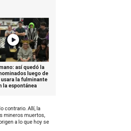
mano: así quedó la
 nominados luego de
 usara la fulminante
n la espontánea
contrario. Allí, la
hos mineros muertos,
rigen a lo que hoy se