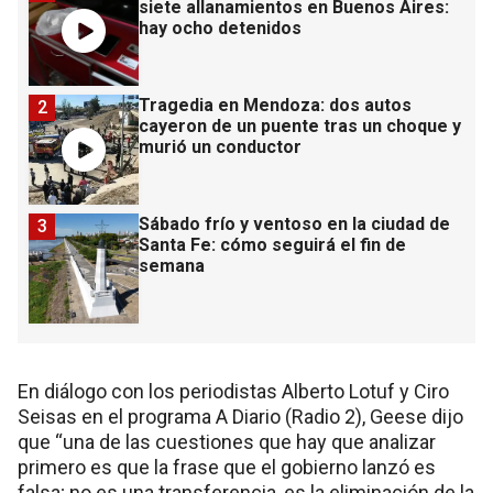
siete allanamientos en Buenos Aires:
hay ocho detenidos
Tragedia en Mendoza: dos autos
2
cayeron de un puente tras un choque y
murió un conductor
Sábado frío y ventoso en la ciudad de
3
Santa Fe: cómo seguirá el fin de
semana
En diálogo con los periodistas Alberto Lotuf y Ciro
Seisas en el programa A Diario (Radio 2), Geese dijo
que “una de las cuestiones que hay que analizar
primero es que la frase que el gobierno lanzó es
falsa; no es una transferencia, es la eliminación de la