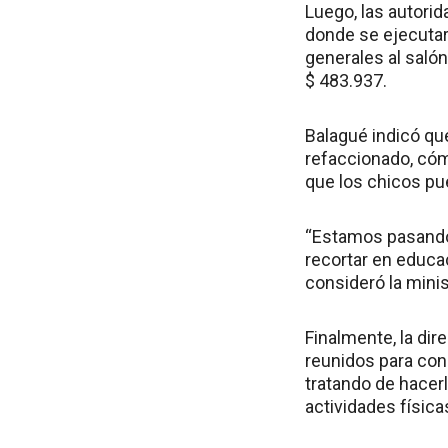
Luego, las autorid
donde se ejecutaro
generales al salón
$ 483.937.
Balagué indicó qu
refaccionado, cóm
que los chicos pue
“Estamos pasando
recortar en educa
consideró la minis
Finalmente, la di
reunidos para con
tratando de hacer
actividades física