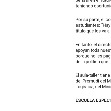
pensar en el futu
teniendo oportuni
Por su parte, el c
estudiantes: “Hay
título que los va a
En tanto, el direc
apoyan toda nuest
porque no les paga
de la política que 
El aula-taller ti
del Promudi del M
Logística, del Min
ESCUELA ESPEC