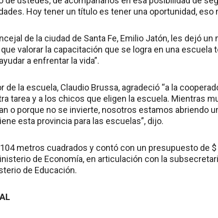
ro de ustedes, de acompañarlos en esa posibilidad de seg
dades. Hoy tener un título es tener una oportunidad, eso 
oncejal de la ciudad de Santa Fe, Emilio Jatón, les dejó un
 que valorar la capacitación que se logra en una escuela 
 ayudar a enfrentar la vida”.
tor de la escuela, Claudio Brussa, agradeció “a la coopera
ra tarea y a los chicos que eligen la escuela. Mientras 
n o porque no se invierte, nosotros estamos abriendo un 
tiene esta provincia para las escuelas”, dijo.
ene 104 metros cuadrados y contó con un presupuesto de $
inisterio de Economía, en articulación con la subsecretar
isterio de Educación.
IAL