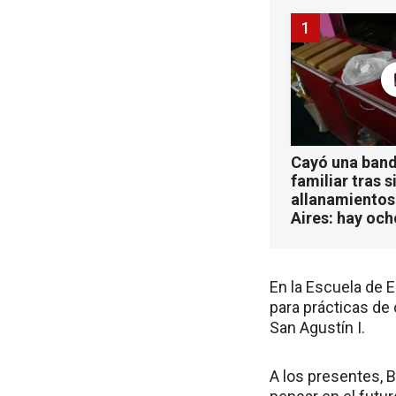
1
Cayó una band
familiar tras s
allanamientos
Aires: hay oc
En la Escuela de E
para prácticas de 
San Agustín I.
A los presentes, 