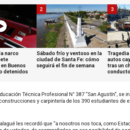
2
3
a narco
Sábado frío y ventoso en la
Tragedia
iete
ciudad de Santa Fe: cómo
autos ca
 en Buenos
seguirá el fin de semana
tras un c
ho detenidos
conducto
ducación Técnica Profesional N° 387 “San Agustín”, se in
construcciones y carpintería de los 390 estudiantes de es
Balagué les recordó que “a nosotros nos toca, como Estad