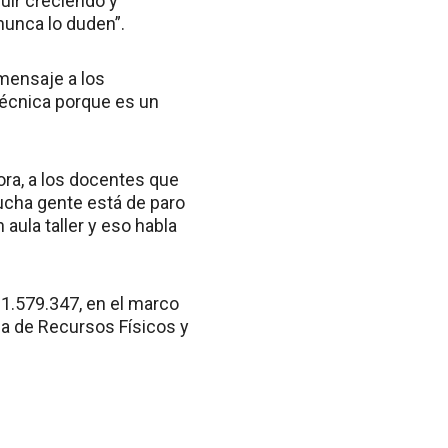
uir creciendo y
nunca lo duden”.
 mensaje a los
técnica porque es un
dora, a los docentes que
mucha gente está de paro
aula taller y eso habla
 1.579.347, en el marco
ia de Recursos Físicos y