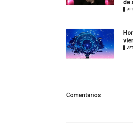
de 
AF
Hor
vie
AF
Comentarios