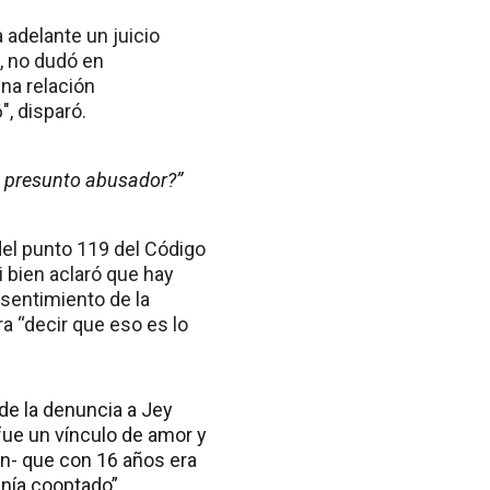
a adelante un juicio
, no dudó en
una relación
″, disparó.
n presunto abusador?”
del punto 119 del Código
 bien aclaró que hay
nsentimiento de la
ra “decir que eso es lo
e la denuncia a Jey
fue un vínculo de amor y
ún- que con 16 años era
nía cooptado”.