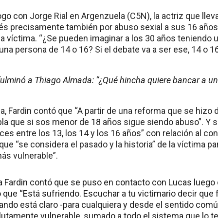
ogo con Jorge Rial en Argenzuela (C5N), la actriz que llev
és precisamente también por abuso sexial a sus 16 años
la víctima. “¿Se pueden imaginar a los 30 años teniendo 
na persona de 14 o 16? Si el debate va a ser ese, 14 o 16
fulminó a Thiago Almada: “¿Qué hincha quiere bancar a u
a, Fardin contó que “A partir de una reforma que se hizo 
la que si sos menor de 18 años sigue siendo abuso”. Y si
ces entre los 13, los 14 y los 16 años” con relación al co
ue “se considera el pasado y la historia” de la víctima pa
ás vulnerable”.
Fardin contó que se puso en contacto con Lucas luego d
que “Está sufriendo. Escuchar a tu victimario decir que 
ando está claro -para cualquiera y desde el sentido com
utamente vulnerable, sumado a todo el sistema que lo te