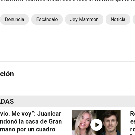
Denuncia
Escándalo
Jey Mammon
Noticia
ción
ADAS
vio. Me voy”: Juanicar
R
ndonó la casa de Gran
e
mano por un cuadro
r