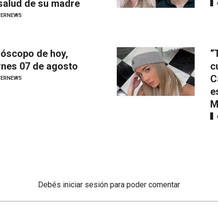
salud de su madre
TERNEWS
óscopo de hoy,
“
rnes 07 de agosto
c
C
TERNEWS
e
M
Debés
iniciar sesión
para poder comentar