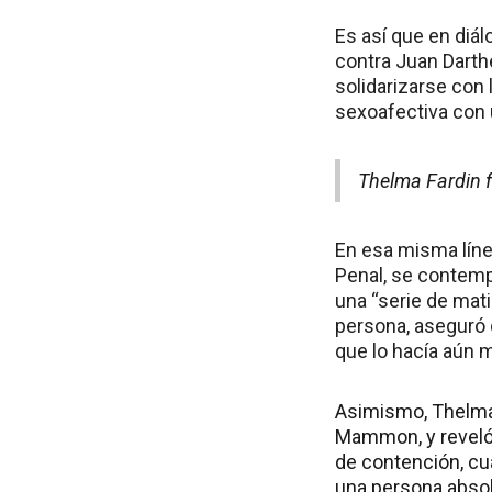
Es así que en diál
contra Juan Darth
solidarizarse con 
sexoafectiva con u
Thelma Fardin 
En esa misma líne
Penal, se contemp
una “serie de mati
persona, aseguró q
que lo hacía aún m
Asimismo, Thelma 
Mammon, y reveló 
de contención, cu
una persona absol