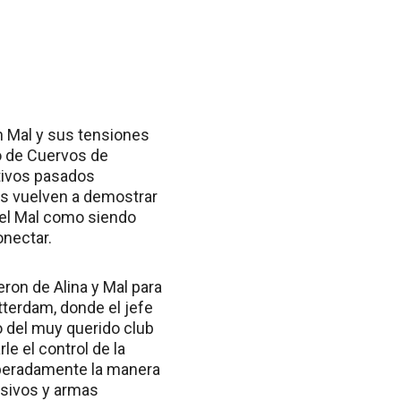
on Mal y sus tensiones
po de Cuervos de
tivos pasados
os vuelven a demostrar
 el Mal como siendo
onectar.
ron de Alina y Mal para
tterdam, donde el jefe
o del muy querido club
le el control de la
speradamente la manera
losivos y armas