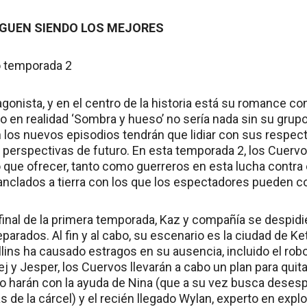
IGUEN SIENDO LOS MEJORES
otagonista, y en el centro de la historia está su romance c
ro en realidad ‘Sombra y hueso’ no sería nada sin su gru
 los nuevos episodios tendrán que lidiar con sus respec
 perspectivas de futuro. En esta temporada 2, los Cuerv
que ofrecer, tanto como guerreros en esta lucha contra
nclados a tierra con los que los espectadores pueden c
final de la primera temporada, Kaz y compañía se despidie
arados. Al fin y al cabo, su escenario es la ciudad de Ke
llins ha causado estragos en su ausencia, incluido el rob
ej y Jesper, los Cuervos llevarán a cabo un plan para quitar
 lo harán con la ayuda de Nina (que a su vez busca dese
s de la cárcel) y el recién llegado Wylan, experto en exp