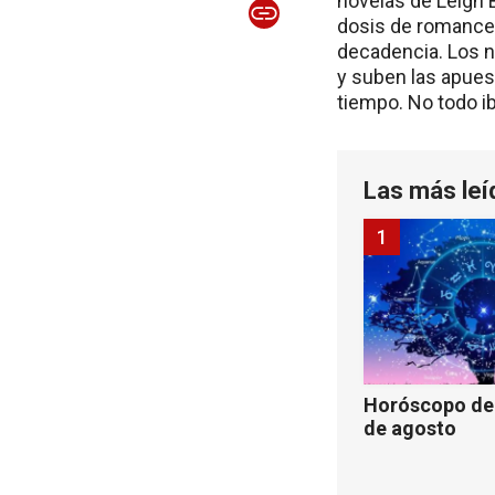
novelas de Leigh 
dosis de romance
decadencia. Los n
y suben las apues
tiempo. No todo ib
Las más leí
1
Horóscopo de 
de agosto