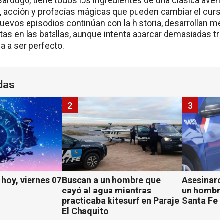
Bardugo, tiene todos los ingredientes de una clásica aven
, acción y profecías mágicas que pueden cambiar el cur
uevos episodios continúan con la historia, desarrollan m
tas en las batallas, aunque intenta abarcar demasiadas
a a ser perfecto.
das
2
3
hoy, viernes 07
Buscan a un hombre que
Asesinaro
cayó al agua mientras
un hombr
practicaba kitesurf en Paraje
Santa Fe
El Chaquito