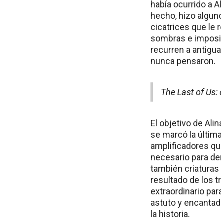
había ocurrido a A
hecho, hizo algun
cicatrices que le
sombras e imposib
recurren a antigu
nunca pensaron.
The Last of Us
El objetivo de Ali
se marcó la últim
amplificadores que
necesario para de
también criaturas 
resultado de los t
extraordinario par
astuto y encantado
la historia.