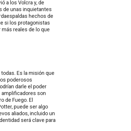
ó a los Volcra y, de
s de unas inquietantes
uardaespaldas hechos de
e si los protagonistas
r más reales de lo que
 todas. Es la misión que
 dos poderosos
odrían darle el poder
s amplificadores son
ro de Fuego. El
Potter, puede ser algo
evos aliados, incluido un
identidad será clave para