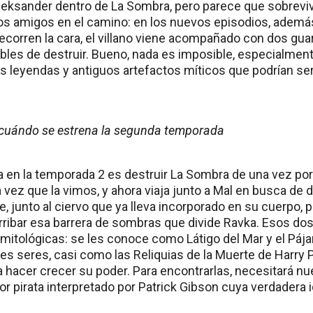
leksander dentro de La Sombra, pero parece que sobrevivi
os amigos en el camino: en los nuevos episodios, ademá
 recorren la cara, el villano viene acompañado con dos g
les de destruir. Bueno, nada es imposible, especialment
as leyendas y antiguos artefactos míticos que podrían se
: cuándo se estrena la segunda temporada
na en la temporada 2 es destruir La Sombra de una vez por
a vez que la vimos, y ahora viaja junto a Mal en busca de
, junto al ciervo que ya lleva incorporado en su cuerpo, p
rribar esa barrera de sombras que divide Ravka. Esos do
mitológicas: se les conoce como Látigo del Mar y el Pája
res seres, casi como las Reliquias de la Muerte de Harry 
a hacer crecer su poder. Para encontrarlas, necesitará nu
r pirata interpretado por Patrick Gibson cuya verdadera 