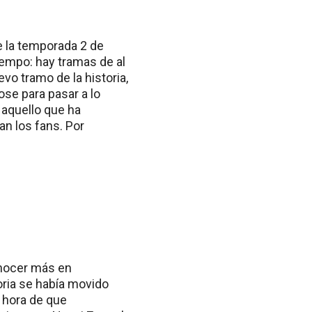
e la temporada 2 de
empo: hay tramas de al
o tramo de la historia,
se para pasar a lo
 aquello que ha
an los fans. Por
onocer más en
oria se había movido
a hora de que