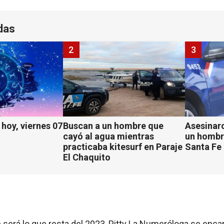
das
2
3
hoy, viernes 07
Buscan a un hombre que
Asesinaro
cayó al agua mientras
un hombr
practicaba kitesurf en Paraje
Santa Fe
El Chaquito
e será lo que resta del 2023, Pitty La Numeróloga se enca