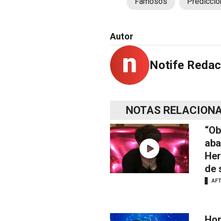
Famosos
Predicci
Autor
Notife Redac
NOTAS RELACION
“Ob
aba
Her
de 
AF
Hor