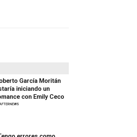
oberto García Moritán
staría iniciando un
omance con Emily Ceco
AFTERNEWS
Tengo errores como