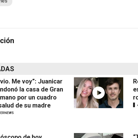
ones
ción
ADAS
vio. Me voy”: Juanicar
R
ndonó la casa de Gran
e
mano por un cuadro
r
salud de su madre
TERNEWS
óscopo de hoy,
“