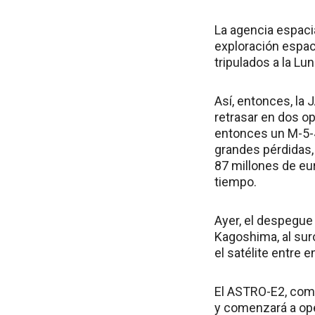
La agencia espaci
exploración espaci
tripulados a la Lu
Así, entonces, la
retrasar en dos o
entonces un M-5-4,
grandes pérdidas,
87 millones de eur
tiempo.
Ayer, el despegue 
Kagoshima, al suro
el satélite entre e
El ASTRO-E2, como
y comenzará a ope