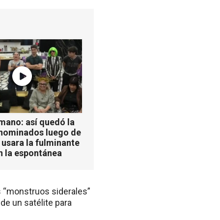
mano: así quedó la
 nominados luego de
 usara la fulminante
n la espontánea
 “monstruos siderales”
de un satélite para