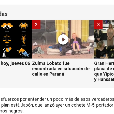
das
2
3
hoy, jueves 06
Zulma Lobato fue
Gran Her
encontrada en situación de
placa de
calle en Paraná
que Yipio
y Hansse
 esfuerzos por entender un poco más de esos verdaderos
plan está Japón, que lanzó ayer un cohete M-5, portador 
eros negros.