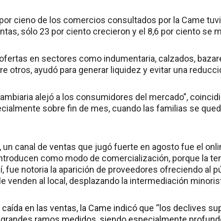
4 por cieno de los comercios consultados por la Came tu
tas, sólo 23 por ciento crecieron y el 8,6 por ciento se
ofertas en sectores como indumentaria, calzados, bazares
re otros, ayudó para generar liquidez y evitar una reducc
 cambiaria alejó a los consumidores del mercado”, coinci
cialmente sobre fin de mes, cuando las familias se qued
un canal de ventas que jugó fuerte en agosto fue el onli
introducen como modo de comercialización, porque la te
, fue notoria la aparición de proveedores ofreciendo al p
le venden al local, desplazando la intermediación minorist
 caída en las ventas, la Came indicó que “los declives su
17 grandes ramos medidos, siendo especialmente profun