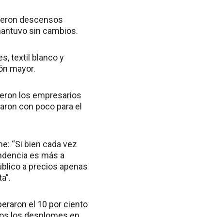
vieron descensos
 mantuvo sin cambios.
, textil blanco y
ión mayor.
dieron los empresarios
aron con poco para el
ne: “Si bien cada vez
ndencia es más a
úblico a precios apenas
a”.
peraron el 10 por ciento
dos los desplomes en