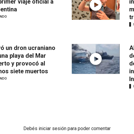
primer viaje oficial a
i
entina
m
t
NDO
ó un dron ucraniano
A
una playa del Mar
d
rto y provocó al
d
os siete muertos
i
I
NDO
Debés
iniciar sesión
para poder comentar