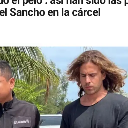
o el pelo": así han sido las
el Sancho en la cárcel