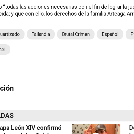
bo “todas las acciones necesarias con el fin de lograr la j
da; y que con ello, los derechos de la familia Arteaga Ar
uartizado
Tailandia
Brutal Crimen
Español
P
cel
ción
ADAS
papa León XIV confirmó
D