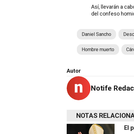
Así, llevarán a ca
del confeso homici
Daniel Sancho
Desc
Hombre muerto
Cár
Autor
Notife Redac
NOTAS RELACION
El 