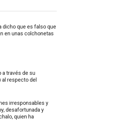
a dicho que es falso que
san en unas colchonetas
o a través de su
al respecto del
ones irresponsables y
oy, desafortunada y
chalo, quien ha