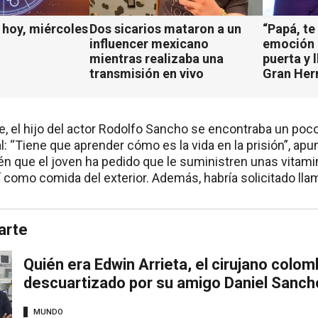
hoy, miércoles
Dos sicarios mataron a un
“Papá, te
influencer mexicano
emoción d
mientras realizaba una
puerta y 
transmisión en vivo
Gran He
e, el hijo del actor Rodolfo Sancho se encontraba un poco
l: “Tiene que aprender cómo es la vida en la prisión”, apun
én que el joven ha pedido que le suministren unas vitam
sí como comida del exterior. Además, habría solicitado llam
arte
Quién era Edwin Arrieta, el cirujano colo
descuartizado por su amigo Daniel Sancho
MUNDO