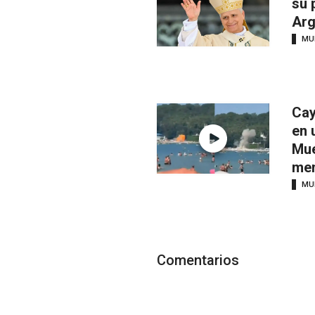
su 
Arg
MU
Cay
en 
Mue
men
MU
Comentarios