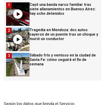
Cayó una banda narco familiar tras
1
siete allanamientos en Buenos Aires:
hay ocho detenidos
Tragedia en Mendoza: dos autos
2
cayeron de un puente tras un choque y
murió un conductor
Sábado frío y ventoso en la ciudad de
3
Santa Fe: cómo seguirá el fin de
semana
Según los datos que brinda el Servicio