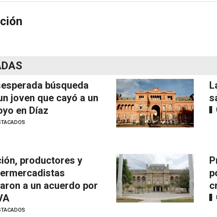
ción
ADAS
esperada búsqueda
L
un joven que cayó a un
s
oyo en Díaz
STACADOS
ión, productores y
P
ermercadistas
p
garon a un acuerdo por
c
IVA
STACADOS