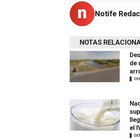
Notife Redac
NOTAS RELACION
Des
de 
arr
DE
Nac
sup
lle
el 
DE