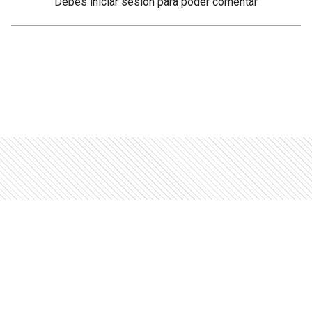
Debés
iniciar sesión
para poder comentar