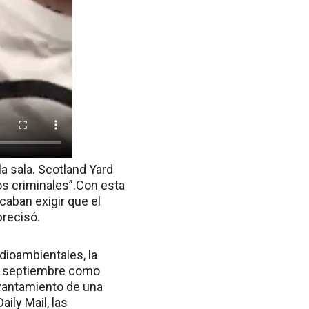
la sala. Scotland Yard
s criminales”.Con esta
caban exigir que el
precisó.
ioambientales, la
de septiembre como
evantamiento de una
aily Mail, las