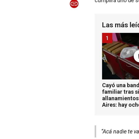
cumplirá uno de s
Las más leí
1
Cayó una band
familiar tras s
allanamientos
Aires: hay oc
“Acá nadie te v