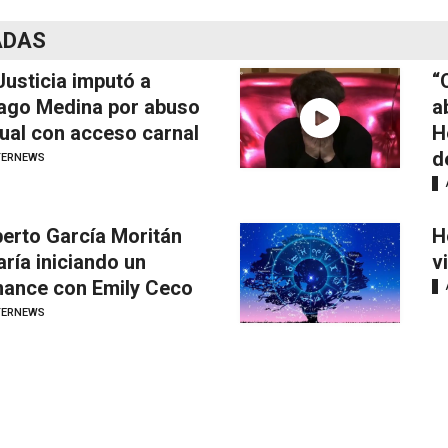
ADAS
Justicia imputó a
“
ago Medina por abuso
a
ual con acceso carnal
H
d
TERNEWS
erto García Moritán
H
aría iniciando un
v
ance con Emily Ceco
TERNEWS