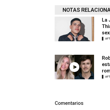
NOTAS RELACION
La 
Thi
sex
AF
Rob
est
rom
AF
Comentarios