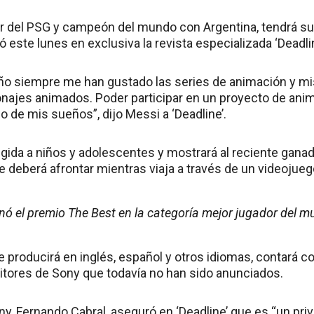
r del PSG y campeón del mundo con Argentina, tendrá su 
 este lunes en exclusiva la revista especializada ‘Deadlin
ño siempre me han gustado las series de animación y mi
sonajes animados. Poder participar en un proyecto de ani
 de mis sueños”, dijo Messi a ‘Deadline’.
rigida a niños y adolescentes y mostrará al reciente ganad
 deberá afrontar mientras viaja a través de un videojueg
nó el premio The Best en la categoría mejor jugador del 
e producirá en inglés, español y otros idiomas, contará c
itores de Sony que todavía no han sido anunciados.
ny, Fernando Cabral, aseguró en ‘Deadline’ que es “un priv