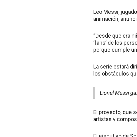
Leo Messi, jugado
animación, anunció
“Desde que era ni
‘fans’ de los per
porque cumple uno
La serie estará di
los obstáculos que
Lionel Messi ga
El proyecto, que s
artistas y compos
El ejecutivo de So