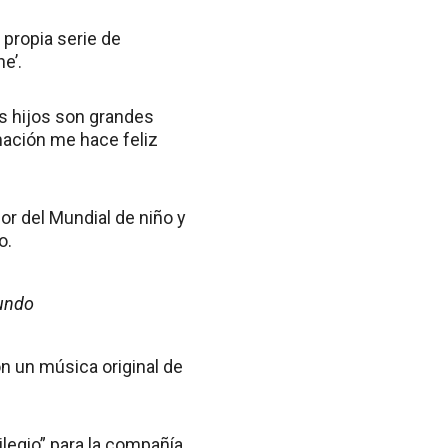
propia serie de
e’.
s hijos son grandes
mación me hace feliz
or del Mundial de niño y
o.
mundo
on un música original de
ilegio” para la compañía