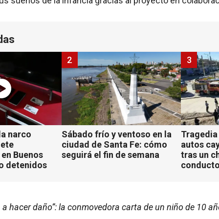
us sueños de la infancia gracias al proyecto en colabora
das
2
3
a narco
Sábado frío y ventoso en la
Tragedia
iete
ciudad de Santa Fe: cómo
autos ca
 en Buenos
seguirá el fin de semana
tras un c
ho detenidos
conducto
a a hacer daño”: la conmovedora carta de un niño de 10 a