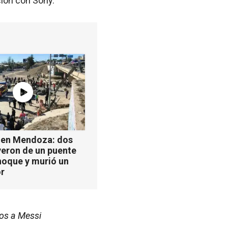
ción con Sony.
 en Mendoza: dos
yeron de un puente
hoque y murió un
r
ños a Messi