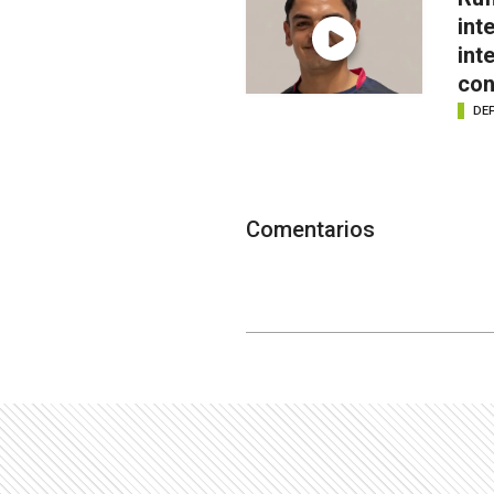
int
int
con
DE
Comentarios