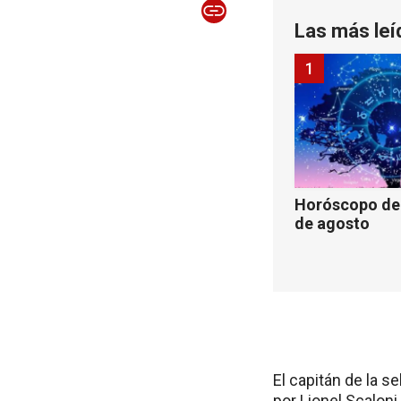
Las más leí
1
Horóscopo de 
de agosto
El capitán de la s
por Lionel Scalon