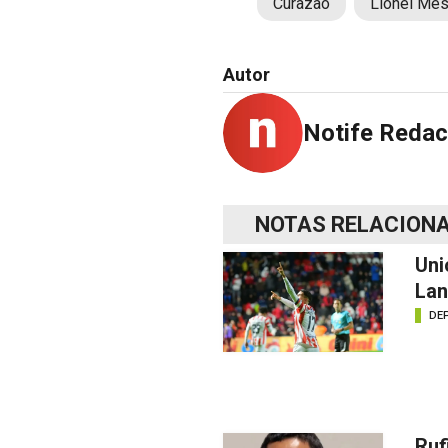
Curazao
Lionel Mes
Autor
Notife Redac
NOTAS RELACION
Uni
Lan
DE
Ruf