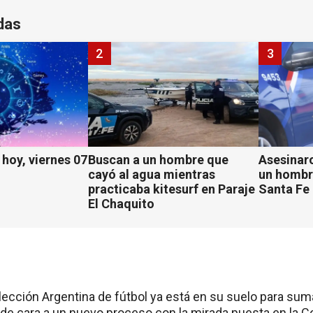
das
2
3
hoy, viernes 07
Buscan a un hombre que
Asesinaro
cayó al agua mientras
un hombr
practicaba kitesurf en Paraje
Santa Fe
El Chaquito
elección Argentina de fútbol ya está en su suelo para suma
i de cara a un nuevo proceso con la mirada puesta en la 