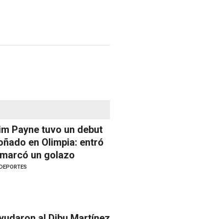
im Payne tuvo un debut
oñado en Olimpia: entró
 marcó un golazo
DEPORTES
yudaron al Dibu Martínez