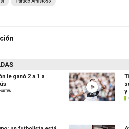
si
Partido Amistoso
ción
ADAS
ón le ganó 2 a 1 a
T
ús
s
y
PORTES
ino: un futbolista está
A