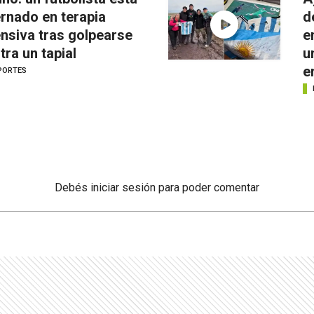
ernado en terapia
d
ensiva tras golpearse
e
tra un tapial
u
e
PORTES
Debés
iniciar sesión
para poder comentar