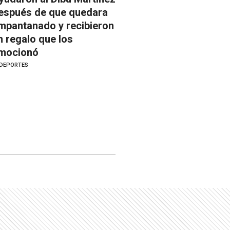
espués de que quedara
mpantanado y recibieron
n regalo que los
mocionó
DEPORTES