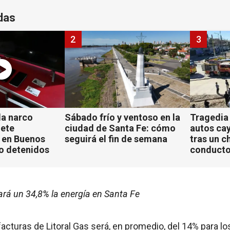
das
2
3
a narco
Sábado frío y ventoso en la
Tragedia
iete
ciudad de Santa Fe: cómo
autos ca
 en Buenos
seguirá el fin de semana
tras un c
ho detenidos
conducto
rá un 34,8% la energía en Santa Fe
facturas de Litoral Gas será, en promedio, del 14% para l