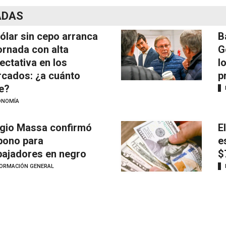
ADAS
dólar sin cepo arranca
B
jornada con alta
G
ectativa en los
l
cados: ¿a cuánto
p
e?
ONOMÍA
gio Massa confirmó
E
bono para
e
bajadores en negro
$
FORMACIÓN GENERAL