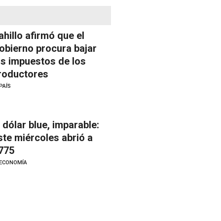
ahillo afirmó que el
obierno procura bajar
os impuestos de los
roductores
PAÍS
l dólar blue, imparable:
ste miércoles abrió a
775
ECONOMÍA