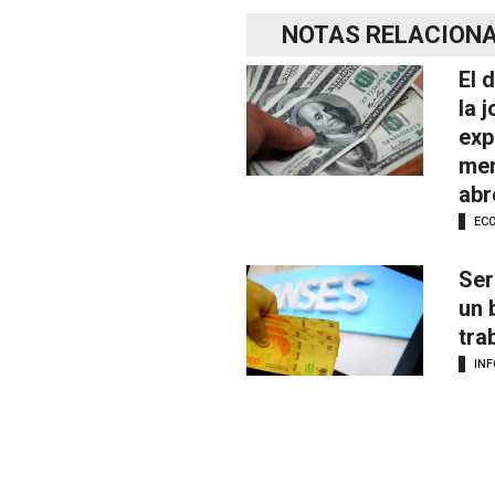
NOTAS RELACION
El 
la 
exp
mer
abr
EC
Ser
un 
tra
IN