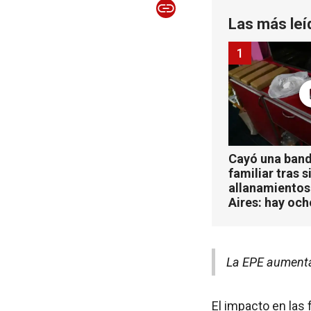
Las más leí
1
Cayó una band
familiar tras s
allanamientos
Aires: hay oc
La EPE aumenta
El impacto en las 