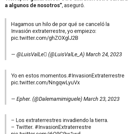
a algunos de nosotros”
, aseguró.
Hagamos un hilo de por qué se canceló la
Invasión extraterrestre, yo empiezo:
pic.twitter.com/ghZOXglJ2B
— @LuisValLe (@LuisValLe_A)
March 24, 2023
Yo en estos momentos.
#InvasionExtraterrestre
pic.twitter.com/NngqwLyuVx
— Epher. (@Dalemamimiguele)
March 23, 2023
– Los extraterrestres invadiendo la tierra.
– Twitter.
#InvasionExtraterrestre
pic.twitter.com/i6O9C9w1wd