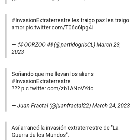
#InvasionExtraterrestre
les traigo paz les traigo
amor
pic.twitter.com/T06c6lpg4i
— Ⓜ️ OORZOO Ⓜ️ (@partidogrisCL)
March 23,
2023
Soñando que me llevan los aliens
#InvasionExtraterrestre
???
pic.twitter.com/zb1ANoVYdc
— Juan Fractal (@juanfractal22)
March 24, 2023
Así arrancó la invasión extraterrestre de "La
Guerra de los Mundos".