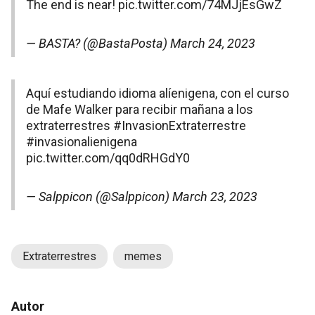
The end is near!
pic.twitter.com/74MJjEsGwZ
— BASTA? (@BastaPosta)
March 24, 2023
Aquí estudiando idioma alíenigena, con el curso
de Mafe Walker para recibir mañana a los
extraterrestres
#InvasionExtraterrestre
#invasionalienigena
pic.twitter.com/qq0dRHGdY0
— Salppicon (@Salppicon)
March 23, 2023
Extraterrestres
memes
Autor