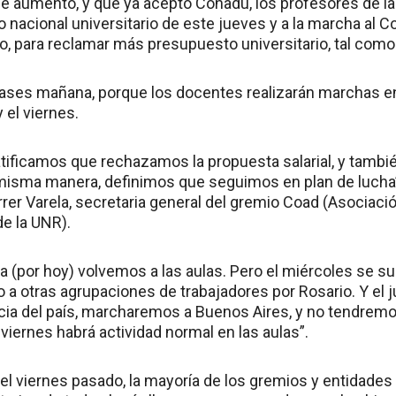
e aumento, y que ya aceptó Conadu, los profesores de l
 nacional universitario de este jueves y a la marcha al C
o, para reclamar más presupuesto universitario, tal como
ses mañana, porque los docentes realizarán marchas en 
 el viernes.
atificamos que rechazamos la propuesta salarial, y tambi
misma manera, definimos que seguimos en plan de lucha
rrer Varela, secretaria general del gremio Coad (Asociac
de la UNR).
a (por hoy) volvemos a las aulas. Pero el miércoles se s
o a otras agrupaciones de trabajadores por Rosario. Y el
cia del país, marcharemos a Buenos Aires, y no tendremo
 viernes habrá actividad normal en las aulas”.
 el viernes pasado, la mayoría de los gremios y entidades