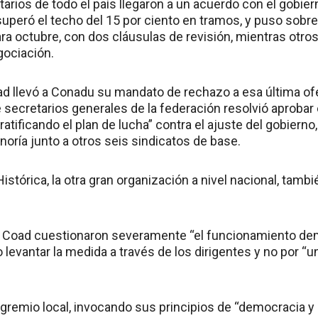
arios de todo el país llegaron a un acuerdo con el gobier
uperó el techo del 15 por ciento en tramos, y puso sobr
para octubre, con dos cláusulas de revisión, mientras otr
gociación.
d llevó a Conadu su mandato de rechazo a esa última ofert
e secretarios generales de la federación resolvió aprobar
ratificando el plan de lucha” contra el ajuste del gobierno
oría junto a otros seis sindicatos de base.
istórica, la otra gran organización a nivel nacional, tambi
e Coad cuestionaron severamente “el funcionamiento de
 levantar la medida a través de los dirigentes y no por “
 gremio local, invocando sus principios de “democracia y 