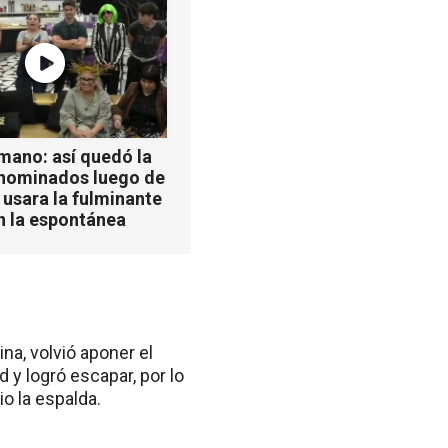
mano: así quedó la
 nominados luego de
 usara la fulminante
n la espontánea
a, volvió aponer el
 y logró escapar, por lo
o la espalda.