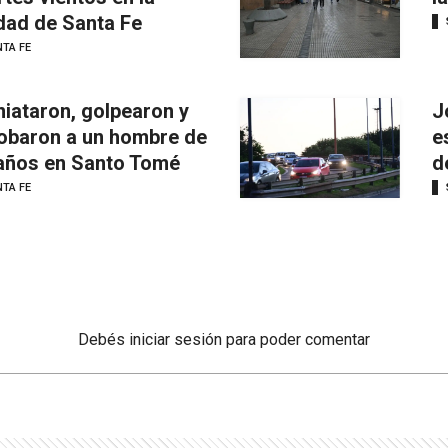
dad de Santa Fe
TA FE
iataron, golpearon y
J
robaron a un hombre de
e
años en Santo Tomé
d
TA FE
Debés
iniciar sesión
para poder comentar