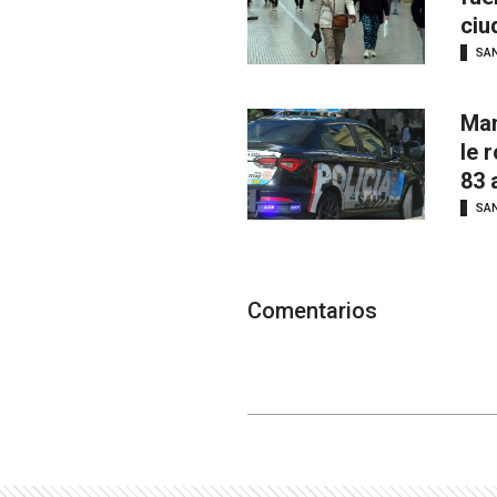
ciu
SAN
Man
le 
83 
SAN
Comentarios