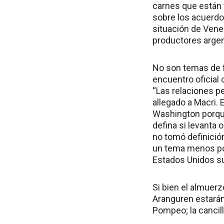
carnes que están 
sobre los acuerdos
situación de Vene
productores argen
No son temas de f
encuentro oficial
“Las relaciones p
allegado a Macri.
Washington porque
defina si levanta 
no tomó definició
un tema menos por
Estados Unidos s
Si bien el almuer
Aranguren estarán 
Pompeo; la cancill