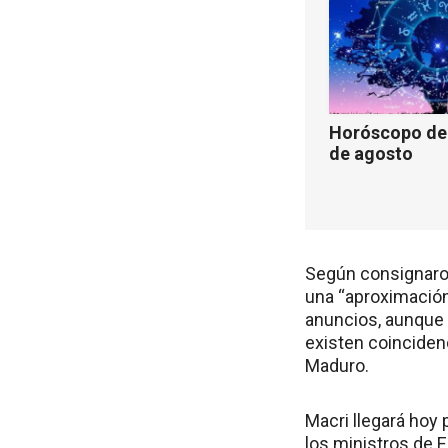
Horóscopo de 
de agosto
Según consignaron
una “aproximación
anuncios, aunque 
existen coinciden
Maduro.
Macri llegará hoy 
los ministros de E