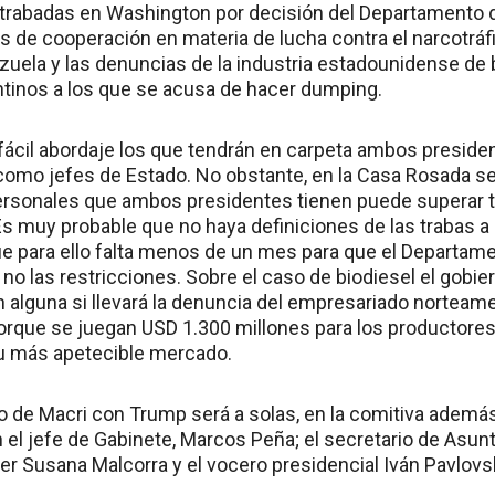
trabadas en Washington por decisión del Departamento de 
 de cooperación en materia de lucha contra el narcotráfic
zuela y las denuncias de la industria estadounidense de b
tinos a los que se acusa de hacer dumping.
ácil abordaje los que tendrán en carpeta ambos preside
 como jefes de Estado. No obstante, en la Casa Rosada s
ersonales que ambos presidentes tienen puede superar to
 Es muy probable que no haya definiciones de las trabas 
 para ello falta menos de un mes para que el Departame
o no las restricciones. Sobre el caso de biodiesel el gob
n alguna si llevará la denuncia del empresariado norteam
que se juegan USD 1.300 millones para los productores 
u más apetecible mercado.
zo de Macri con Trump será a solas, en la comitiva ademá
el jefe de Gabinete, Marcos Peña; el secretario de Asunt
er Susana Malcorra y el vocero presidencial Iván Pavlovsk