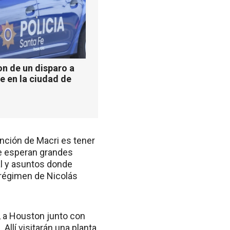
n de un disparo a
e en la ciudad de
ención de Macri es tener
se esperan grandes
al y asuntos donde
 régimen de Nicolás
-, a Houston junto con
Allí visitarán una planta