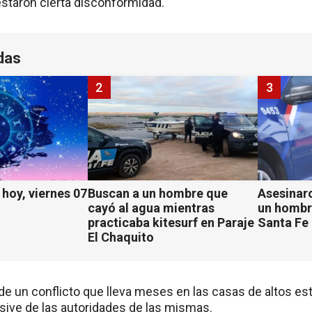
staron cierta disconformidad.
das
2
3
hoy, viernes 07
Buscan a un hombre que
Asesinaro
cayó al agua mientras
un hombr
practicaba kitesurf en Paraje
Santa Fe
El Chaquito
de un conflicto que lleva meses en las casas de altos est
usive de las autoridades de las mismas.