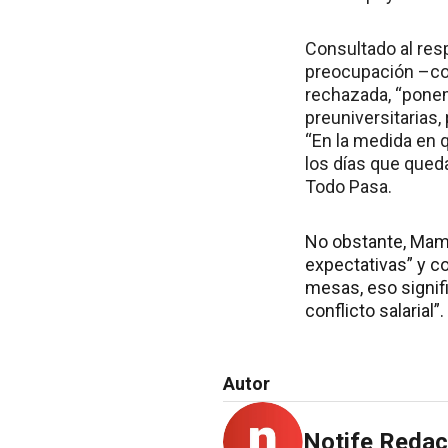
Consultado al res
preocupación –como
rechazada, “ponem
preuniversitarias,
“En la medida en 
los días que queda
Todo Pasa.
No obstante, Mamm
expectativas” y c
mesas, eso signif
conflicto salarial”.
Autor
Notife Redac