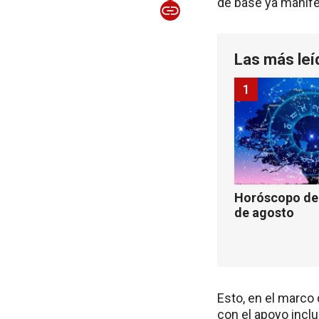
de base ya manife
Las más leí
1
Horóscopo de 
de agosto
Esto, en el marco 
con el apoyo incl