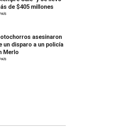
ás de $405 millones
PAÍS
otochorros asesinaron
e un disparo a un policía
n Merlo
PAÍS