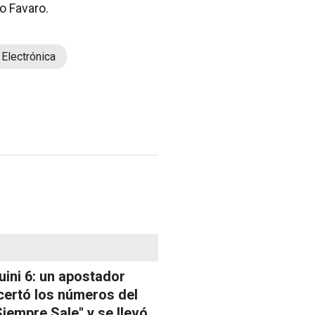
o Favaro.
 Electrónica
uini 6: un apostador
certó los números del
Siempre Sale" y se llevó