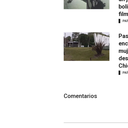
bol
fil
PAÍ
Pas
enc
muj
des
Chi
PAÍ
Comentarios