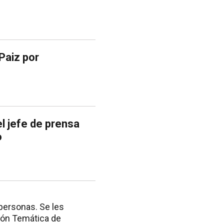
Paiz por
l jefe de prensa
o
personas. Se les
ción Temática de