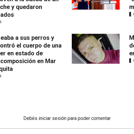
iche y quedaron
m
mados
S
eaba a sus perros y
M
ontró el cuerpo de una
d
er en estado de
e
composición en Mar
quita
S
Debés
iniciar sesión
para poder comentar