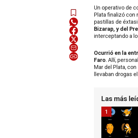
Un operativo de co
Plata finalizó co
pastillas de éxtasi
Bizarap, y del Pr
interceptando a l
Ocurrió en la ent
Faro
. Allí, perso
Mar del Plata, co
llevaban drogas e
Las más leí
1