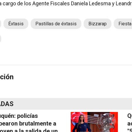
a cargo de los Agente Fiscales Daniela Ledesma y Leandr
Éxtasis
Pastillas de éxtasis
Bizzarap
Fiesta
ción
ADAS
quén: policías
Q
pearon brutalmente a
a
joven a la salida de un
"