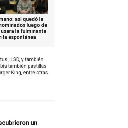
mano: así quedó la
 nominados luego de
 usara la fulminante
n la espontánea
 tusi, LSD, y también
bía también pastillas
ger King, entre otras.
scubrieron un