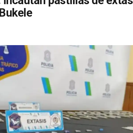
 incautan pastillas de éxtas
 Bukele