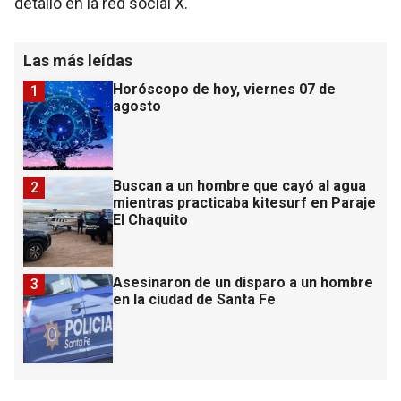
detalló en la red social X.
Las más leídas
Horóscopo de hoy, viernes 07 de
1
agosto
Buscan a un hombre que cayó al agua
2
mientras practicaba kitesurf en Paraje
El Chaquito
Asesinaron de un disparo a un hombre
3
en la ciudad de Santa Fe