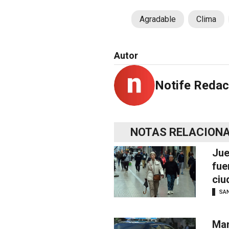
Agradable
Clima
Autor
Notife Redac
NOTAS RELACION
Jue
fue
ciu
SAN
Man