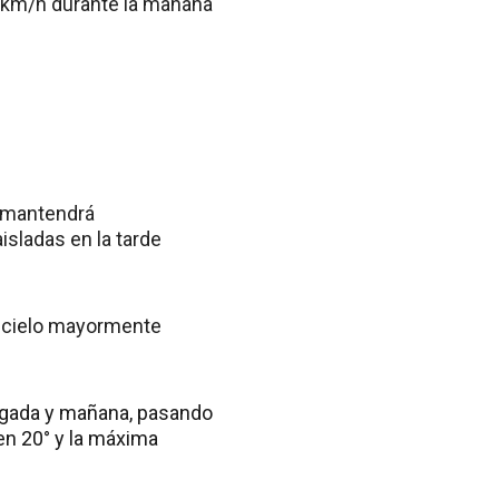
2 km/h durante la mañana
e mantendrá
isladas en la tarde
a cielo mayormente
rugada y mañana, pasando
 en 20° y la máxima