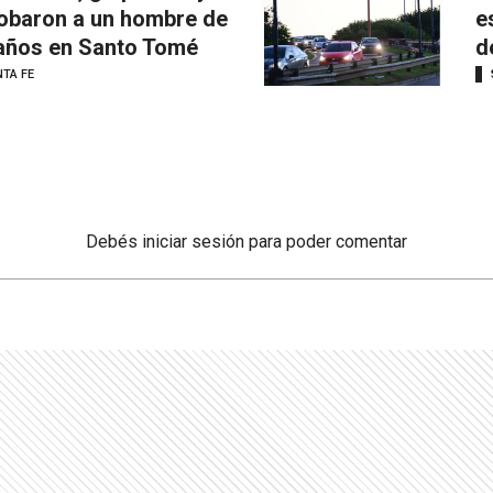
robaron a un hombre de
e
años en Santo Tomé
d
TA FE
Debés
iniciar sesión
para poder comentar