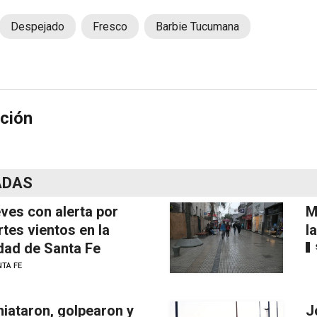
Despejado
Fresco
Barbie Tucumana
ción
ADAS
ves con alerta por
M
rtes vientos en la
l
dad de Santa Fe
TA FE
iataron, golpearon y
J