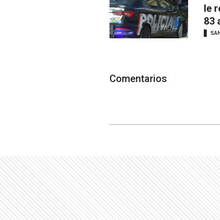
le 
83 
SAN
Comentarios