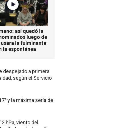
mano: así quedó la
 nominados luego de
 usara la fulminante
n la espontánea
e despejado a primera
idad, según el Servicio
7° y la máxima sería de
2 hPa, viento del