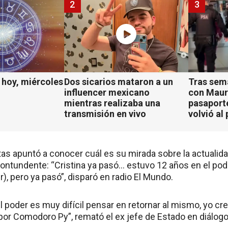
2
3
hoy, miércoles
Dos sicarios mataron a un
Tras sem
influencer mexicano
con Mauro
mientras realizaba una
pasaport
transmisión en vivo
volvió al 
as apuntó a conocer cuál es su mirada sobre la actualidad
contundente: “Cristina ya pasó… estuvo 12 años en el pod
), pero ya pasó”, disparó en radio El Mundo.
 poder es muy difícil pensar en retornar al mismo, yo cre
or Comodoro Py”, remató el ex jefe de Estado en diálogo 