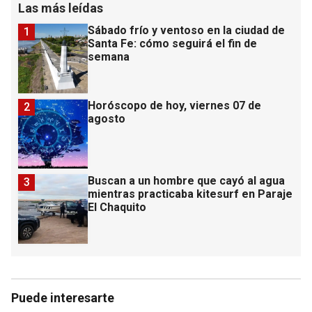
Las más leídas
Sábado frío y ventoso en la ciudad de
1
Santa Fe: cómo seguirá el fin de
semana
Horóscopo de hoy, viernes 07 de
2
agosto
Buscan a un hombre que cayó al agua
3
mientras practicaba kitesurf en Paraje
El Chaquito
Puede interesarte