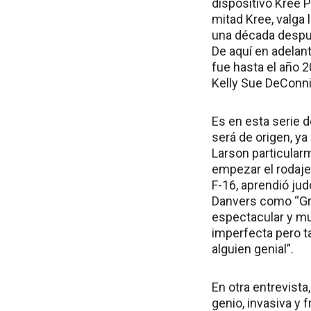
dispositivo Kree 
mitad Kree, valga
una década despué
De aquí en adelan
fue hasta el año 
Kelly Sue DeConnic
Es en esta serie d
será de origen, y
Larson particular
empezar el rodaje
F-16, aprendió jud
Danvers como “Gra
espectacular y muy
imperfecta pero t
alguien genial”.
En otra entrevista
genio, invasiva y f