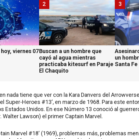
2
3
hoy, viernes 07
Buscan a un hombre que
Asesinaro
cayó al agua mientras
un hombr
practicaba kitesurf en Paraje
Santa Fe
El Chaquito
ien nada tiene que ver con la Kara Danvers del Arrowverse
el Super-Heroes #13‘, en marzo de 1968. Para este entonc
os Estados Unidos. En ese Número 13 conoció al guerrer
 Walter Lawson) el primer Captain Marvel.
ptain Marvel #18′ (1969), problemas más, problemas meno