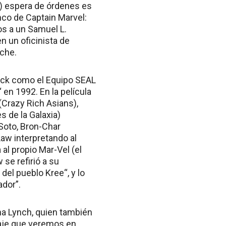
no) espera de órdenes es
nco de Captain Marvel:
os a un Samuel L.
 un oficinista de
rche.
leck como el Equipo SEAL
en 1992. En la película
Crazy Rich Asians),
 de la Galaxia)
Soto, Bron-Char
aw interpretando al
al propio Mar-Vel (el
 se refirió a su
del pueblo Kree“, y lo
ador”.
a Lynch, quien también
naje que veremos en