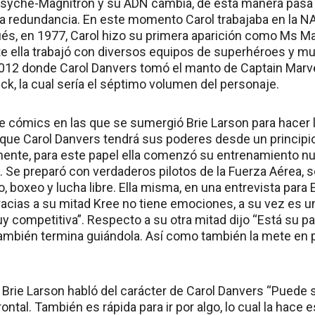
Psyche-Magnitron y su ADN cambia, de esta manera pasa
 la redundancia. En este momento Carol trabajaba en la N
s, en 1977, Carol hizo su primera aparición como Ms Mar
te ella trabajó con diversos equipos de superhéroes y m
2012 donde Carol Danvers tomó el manto de Captain Marvel
k, la cual sería el séptimo volumen del personaje.
e cómics en las que se sumergió Brie Larson para hacer la
a que Carol Danvers tendrá sus poderes desde un principi
mente, para este papel ella comenzó su entrenamiento 
. Se preparó con verdaderos pilotos de la Fuerza Aérea, s
o, boxeo y lucha libre. Ella misma, en una entrevista para 
cias a su mitad Kree no tiene emociones, a su vez es u
 competitiva”. Respecto a su otra mitad dijo “Está su pa
ambién termina guiándola. Así como también la mete en 
, Brie Larson habló del carácter de Carol Danvers “Puede 
rontal. También es rápida para ir por algo, lo cual la hace 