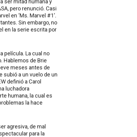
 a ser mitad humana y
ASA, pero renunció. Casi
vel en ‘Ms. Marvel #1‘.
utantes. Sin embargo, no
 en la serie escrita por
 película. La cual no
o. Hablemos de Brie
nueve meses antes de
e subió a un vuelo de un
EW definió a Carol
na luchadora
rte humana, la cual es
problemas la hace
ser agresiva, de mal
espectacular para la