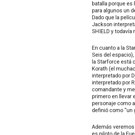
batalla porque es 
para algunos un d
Dado que la pelíc
Jackson interpret
SHIELD y todavía n
En cuanto a la St
Seis del espacio),
la Starforce está
Korath (el muchac
interpretado por 
interpretado por 
comandante y ment
primero en llevar 
personaje como alg
definió como “un g
Además veremos a
es piloto de la F