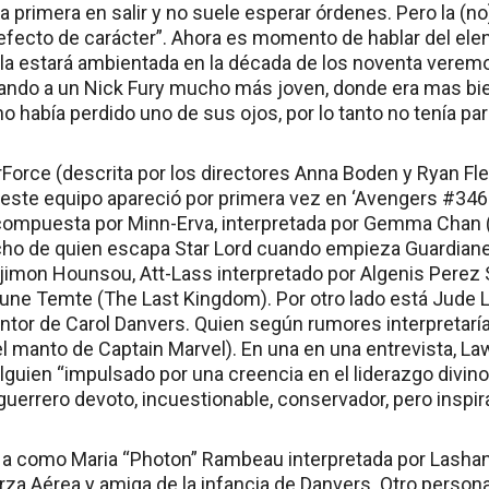
la primera en salir y no suele esperar órdenes. Pero la (
efecto de carácter”. Ahora es momento de hablar del ele
ula estará ambientada en la década de los noventa verem
ando a un Nick Fury mucho más joven, donde era mas bien
o había perdido uno de sus ojos, por lo tanto no tenía pa
arForce (descrita por los directores Anna Boden y Ryan F
 este equipo apareció por primera vez en ‘Avengers #346‘ 
 compuesta por Minn-Erva, interpretada por Gemma Chan (
ho de quien escapa Star Lord cuando empieza Guardianes
Djimon Hounsou, Att-Lass interpretado por Algenis Perez 
Rune Temte (The Last Kingdom). Por otro lado está Jude L
or de Carol Danvers. Quien según rumores interpretaría 
el manto de Captain Marvel). En una en una entrevista, Law
uien “impulsado por una creencia en el liderazgo divino 
uerrero devoto, incuestionable, conservador, pero inspir
 como Maria “Photon” Rambeau interpretada por Lashan
uerza Aérea y amiga de la infancia de Danvers. Otro perso