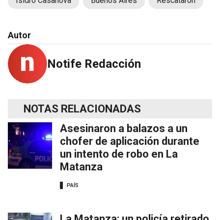
Isidro Casanova
Buenos Aires
Rescataron
Autor
Notife Redacción
NOTAS RELACIONADAS
Asesinaron a balazos a un
chofer de aplicación durante
un intento de robo en La
Matanza
PAÍS
La Matanza: un policía retirado