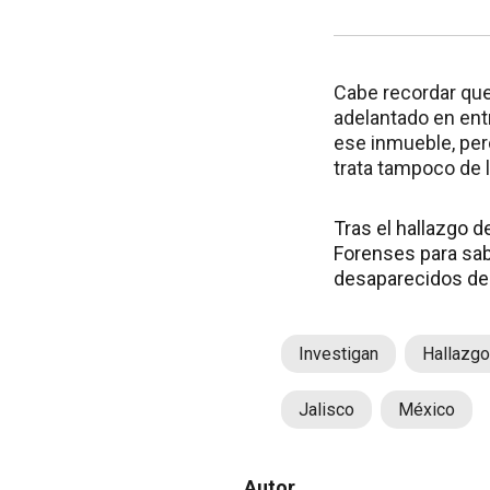
Cabe recordar que
adelantado en entr
ese inmueble, pero
trata tampoco de 
Tras el hallazgo d
Forenses para sab
desaparecidos del
Investigan
Hallazgo
Jalisco
México
Autor