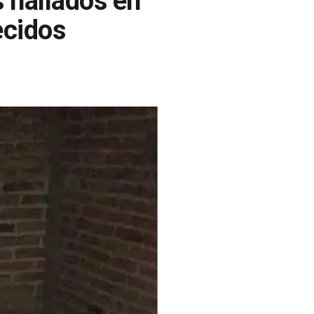
s hallados en
ecidos