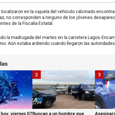
 localizaron en la cajuela del vehículo calcinado encont
az, no corresponden a ninguno de los jóvenes desapare
tes de la Fiscalía Estatal.
ado la madrugada del martes en la carretera Lagos-Encarna
io. Aún estaba ardiendo cuando llegaron las autoridades a
das
2
3
hoy, viernes 07
Buscan a un hombre que
Asesinaro