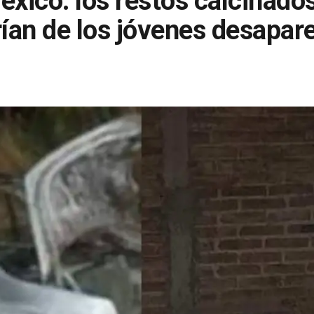
éxico: los restos calcinado
rían de los jóvenes desapar